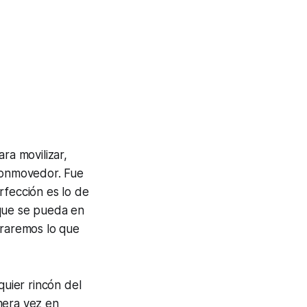
ra movilizar,
 conmovedor.
Fue
rfección es lo de
 que se pueda en
oraremos lo que
uier rincón del
mera vez en