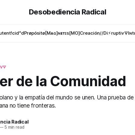
Desobediencia Radical
utent!cid^d
Prøpósitø
[Mᴀɢ]ɴᴇᴛɪs[MO]
Creación//Di⚡︎ruptiv🜃
Iɴt
V🜃
der de la Comunidad
zolano y la empatía del mundo se unen. Una prueba de 
na no tiene fronteras.
ncia Radical
—
5 min read