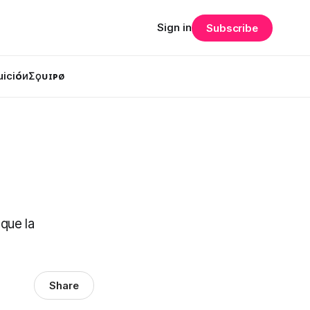
Sign in
Subscribe
uiciᴏ́и
Σϙᴜɪᴘø
que la
Share