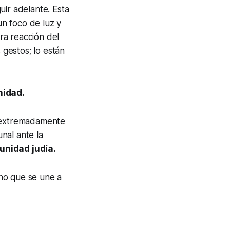
uir adelante. Esta
n foco de luz y
ra reacción del
gestos; lo están
nidad.
o extremadamente
nal ante la
unidad judía.
ano que se une a