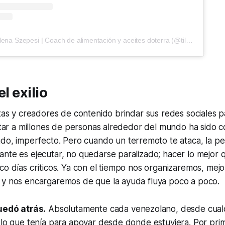
A post shared by Tilena Szepesi | Coach de alimentación y aceites doterra (@tilenasm)
el exilio
stas y creadores de contenido brindar sus redes sociales pa
ectar a millones de personas alrededor del mundo ha sido
ado, imperfecto.
Pero cuando un terremoto te ataca, la pe
ante es ejecutar, no quedarse paralizado; hacer lo mejor
co días críticos. Ya con el tiempo nos organizaremos, mej
 y nos encargaremos de que la ayuda fluya poco a poco.
quedó atrás.
Absolutamente cada venezolano, desde cualq
 lo que tenía para apoyar desde donde estuviera. Por pri