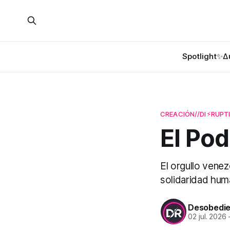
Spotlight✨
Δ
CREACIÓN//DI⚡︎RUPTI
El Po
El orgullo vene
solidaridad huma
Desobedie
02 jul. 2026