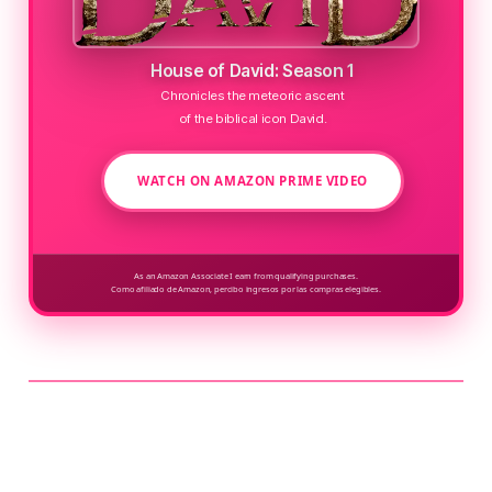
House of David: Season 1
Chronicles the meteoric ascent
of the biblical icon David.
WATCH ON AMAZON PRIME VIDEO
As an Amazon Associate I earn from qualifying purchases.
Como afiliado de Amazon, percibo ingresos por las compras elegibles.