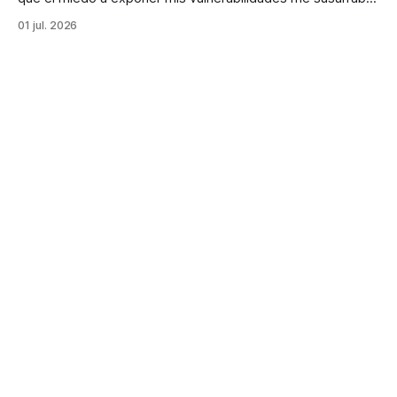
que era mejor ser invisible.
01 jul. 2026
Desobediencia Radical
Tu verdad sin filtros ni anestesia.