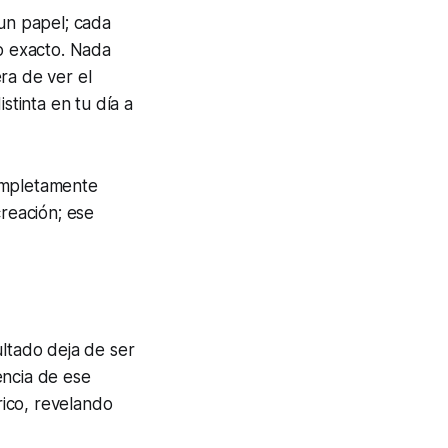
 un papel; cada
co exacto. Nada
ra de ver el
tinta en tu día a
ompletamente
creación; ese
ultado deja de ser
encia de ese
ico, revelando