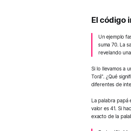
El código i
Un ejemplo fas
suma 70. La sa
revelando una
Si lo llevamos a 
Torá"
. ¿Qué signi
diferentes de inte
La palabra papá
valor es 41. Si h
exacto de la pal