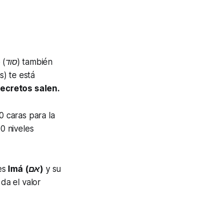
o
(סוד)
también
s) te está
secretos salen.
0 caras para la
70 niveles
 es
Imá (אם)
y su
da el valor