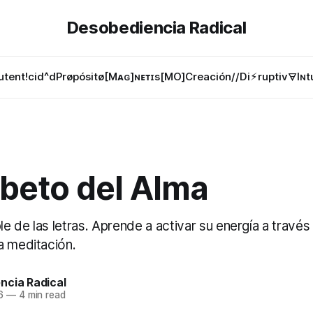
Desobediencia Radical
utent!cid^d
Prøpósitø
[Mᴀɢ]ɴᴇᴛɪs[MO]
Creación//Di⚡︎ruptiv🜃
Iɴt
abeto del Alma
ble de las letras. Aprende a activar su energía a través
a meditación.
ncia Radical
6
—
4 min read