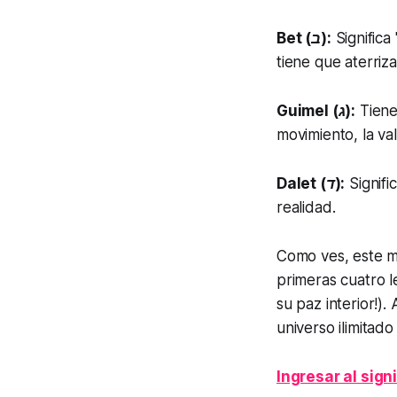
Bet (ב):
Significa
tiene que aterriz
Guimel (ג):
Tiene
movimiento, la va
Dalet (ד):
Signifi
realidad.
Como ves, este m
primeras cuatro l
su paz interior!).
A
universo ilimitado
Ingresar al sign