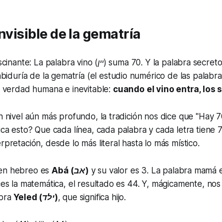
nvisible de la gematría
cinante: La palabra vino
(יין)
suma 70. Y la palabra secret
biduría de la gematría (el estudio numérico de las palabra
 verdad humana e inevitable:
cuando el vino entra, los 
un nivel aún más profundo, la tradición nos dice que
"Hay 7
fica esto? Que cada línea, cada palabra y cada letra tiene 
rpretación, desde lo más literal hasta lo más místico.
 en hebreo es
Abá (אב)
y su valor es 3. La palabra mamá
aces la matemática, el resultado es 44. Y, mágicamente, nos 
abra
Yeled (ילד)
, que significa hijo.