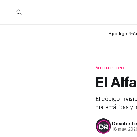
Spotlight✨
Δ
ΔUTENT!CID^D
El Alf
El código invisi
matemáticas y l
Desobedie
18 may. 202