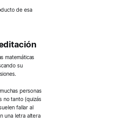
roducto de esa
meditación
las matemáticas
scando su
siones.
 A muchas personas
s no tanto (quizás
uelen fallar al
 una letra altera