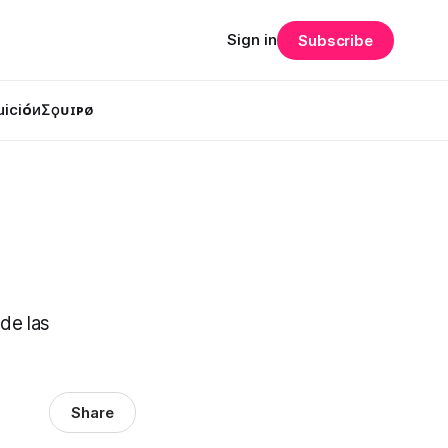
Sign in
Subscribe
uiciᴏ́и
Σϙᴜɪᴘø
 de las
Share